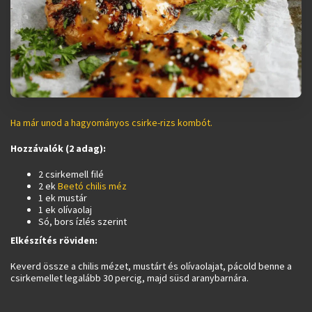
Ha már unod a hagyományos csirke-rizs kombót.
Hozzávalók (2 adag):
2 csirkemell filé
2 ek
Beetó chilis méz
1 ek mustár
1 ek olívaolaj
Só, bors ízlés szerint
Elkészítés röviden:
Keverd össze a chilis mézet, mustárt és olívaolajat, pácold benne a
csirkemellet legalább 30 percig, majd süsd aranybarnára.