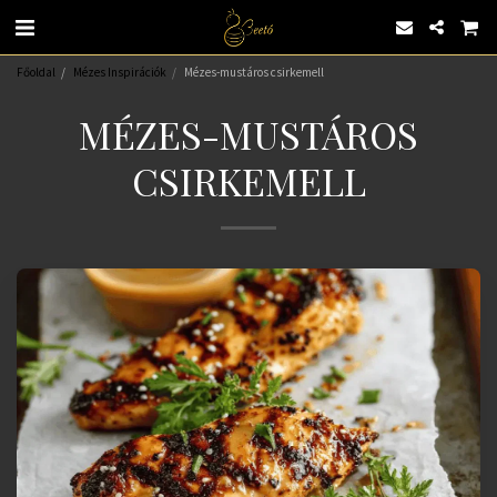
Főoldal
Mézes Inspirációk
Mézes-mustáros csirkemell
MÉZES-MUSTÁROS
CSIRKEMELL