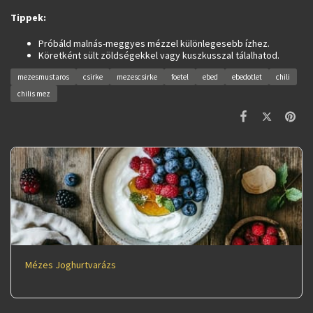
Tippek:
Próbáld malnás-meggyes mézzel különlegesebb ízhez.
Köretként sült zöldségekkel vagy kuszkusszal tálalhatod.
mezesmustaros
csirke
mezescsirke
foetel
ebed
ebedotlet
chili
chilis mez
Mézes Joghurtvarázs