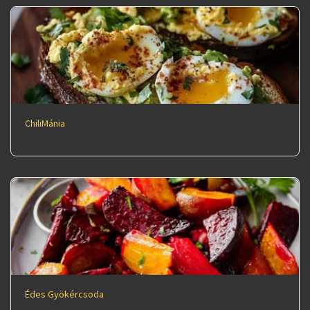
ChiliMánia
Édes Gyökércsoda